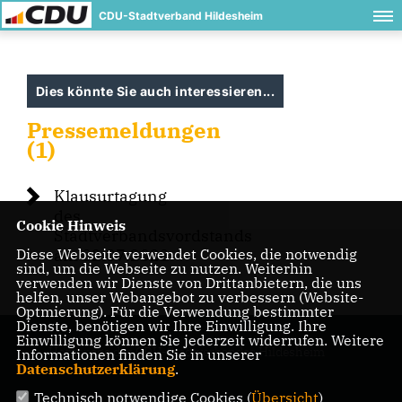
CDU-Stadtverband Hildesheim
Dies könnte Sie auch interessieren...
Pressemeldungen
(1)
Klausurtagung
des
Cookie Hinweis
Stadtverbandsvordstands
Diese Webseite verwendet Cookies, die notwendig
am 02.07.2022
sind, um die Webseite zu nutzen. Weiterhin
verwenden wir Dienste von Drittanbietern, die uns
helfen, unser Webangebot zu verbessern (Website-
Optmierung). Für die Verwendung bestimmter
Dienste, benötigen wir Ihre Einwilligung. Ihre
Einwilligung können Sie jederzeit widerrufen. Weitere
Homepage des CDU-Stadtverbandes Hildesheim
Informationen finden Sie in unserer
Datenschutzerklärung
.
Technisch notwendige Cookies (
Übersicht
)