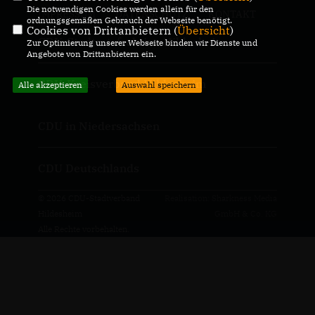
Die notwendigen Cookies werden allein für den
IMPRESSUM
DATENSCHUTZ
KONTAKT
ordnungsgemäßen Gebrauch der Webseite benötigt.
Cookies von Drittanbietern (
Übersicht
)
CDU-Stadtratsfraktion Hildesheim
Zur Optimierung unserer Webseite binden wir Dienste und
Angebote von Drittanbietern ein.
CDU-Kreisverband Hildesheim
Alle akzeptieren
Auswahl speichern
CDU in Niedersachsen
CDU Deutschlands
© 2026 CDU-Stadtverband
Realisation: Sharkness Media
Hildesheim
GmbH & Co. KG
Alle Rechte vorbehalten.