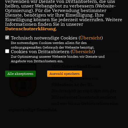
verwenden wir Dienste von Drittanbietern, die uns
Bavenstedt anschließt. Im Süden
helfen, unser Webangebot zu verbessern (Website-
Optmierung). Für die Verwendung bestimmter
markieren der Berliner Kreisel und die Berliner Straße
Dienste, benötigen wir Ihre Einwilligung. Ihre
Richtung Einum die Ortsgrenzen.
Einwilligung können Sie jederzeit widerrufen. Weitere
Informationen finden Sie in unserer
Datenschutzerklärung
.
Technisch notwendige Cookies (
Übersicht
)
Ortsverbandsvorsitzende: Annette Mikulski
Die notwendigen Cookies werden allein für den
ordnungsgemäßen Gebrauch der Webseite benötigt.
Cookies von Drittanbietern (
Übersicht
)
Zur Optimierung unserer Webseite binden wir Dienste und
Angebote von Drittanbietern ein.
CDU-Ortsverband Einum
Alle akzeptieren
Auswahl speichern
Einum liegt im Osten von
Hildesheim an der B1.
Die Ortschaft ist rund 4km von der
Hildesheimer Innenstadt entfernt
und war bis zur Gebietsreform eine
eigenständige Gemeinde.