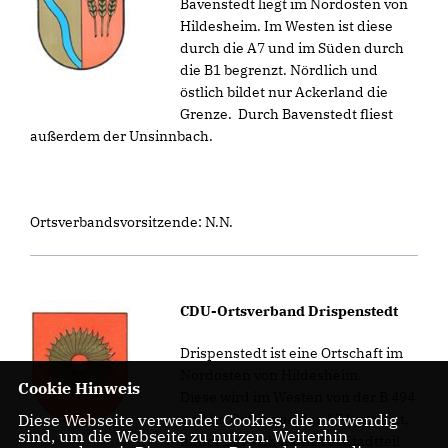
Bavenstedt liegt im Nordosten von
Hildesheim. Im Westen ist diese
durch die A7 und im Süden durch
die B1 begrenzt. Nördlich und
östlich bildet nur Ackerland die
Grenze. Durch Bavenstedt fliest
außerdem der Unsinnbach.
Ortsverbandsvorsitzende: N.N.
CDU-Ortsverband Drispenstedt
Drispenstedt ist eine Ortschaft im
Nordosten von Hildesheim.
Cookie Hinweis
Diese wird im Westen von der B 494
Diese Webseite verwendet Cookies, die notwendig
und im Osten von der A7 begrenzt,
sind, um die Webseite zu nutzen. Weiterhin
hinter der sich dann der Stadtteil